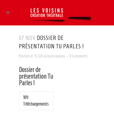
07 NOV
DOSSIER DE
PRÉSENTATION TU PARLES !
Posted at 15:32h
in
by
lesvoisins
0 Comments
Dossier de
présentation Tu
Parles !
189
Téléchargements