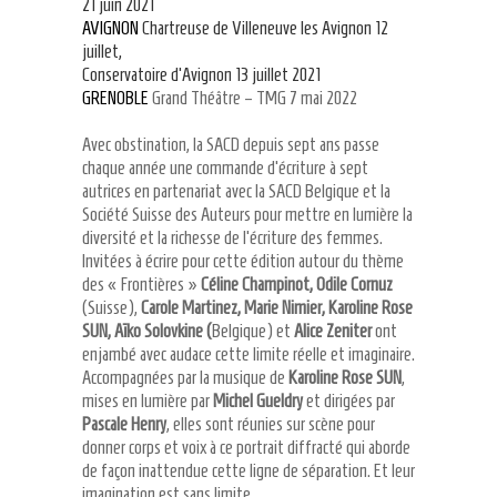
21 juin 2021
AVIGNON
Chartreuse de Villeneuve les Avignon 12
juillet,
Conservatoire d’Avignon 13 juillet 2021
GRENOBLE
Grand Théâtre – TMG 7 mai 2022
Avec obstination, la SACD depuis sept ans passe
chaque année une commande d’écriture à sept
autrices en partenariat avec la SACD Belgique et la
Société Suisse des Auteurs pour mettre en lumière la
diversité et la richesse de l’écriture des femmes.
Invitées à écrire pour cette édition autour du thème
des « Frontières »
Céline Champinot, Odile Cornuz
(Suisse),
Carole Martinez, Marie Nimier, Karoline Rose
SUN, Aïko Solovkine (
Belgique) et
Alice Zeniter
ont
enjambé avec audace cette limite réelle et imaginaire.
Accompagnées par la musique de
Karoline Rose SUN
,
mises en lumière par
Michel Gueldry
et dirigées par
Pascale Henry
, elles sont réunies sur scène pour
donner corps et voix à ce portrait diffracté qui aborde
de façon inattendue cette ligne de séparation. Et leur
imagination est sans limite…