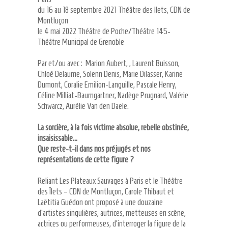
du 16 au 18 septembre 2021 Théâtre des Ilets, CDN de
Montluçon
le 4 mai 2022 Théâtre de Poche/Théâtre 145-
Théâtre Municipal de Grenoble
Par et/ou avec : Marion Aubert, , Laurent Buisson,
Chloé Delaume, Solenn Denis, Marie Dilasser, Karine
Dumont, Coralie Emilion-Languille, Pascale Henry,
Céline Milliat-Baumgartner, Nadège Prugnard, Valérie
Schwarcz, Aurélie Van den Daele.
La sorcière, à la fois victime absolue, rebelle obstinée,
insaisissable…
Que reste-t-il dans nos préjugés et nos
représentations de cette figure ?
Reliant Les Plateaux Sauvages à Paris et le Théâtre
des Îlets – CDN de Montluçon, Carole Thibaut et
Laëtitia Guédon ont proposé à une douzaine
d’artistes singulières, autrices, metteuses en scène,
actrices ou performeuses, d’interroger la figure de la