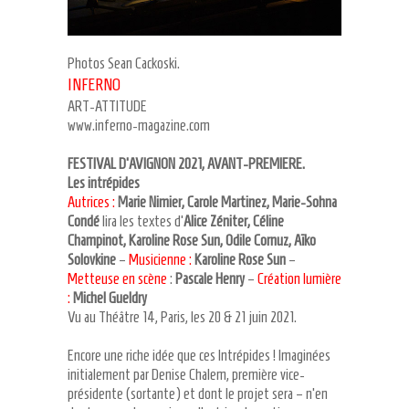
Photos Sean Cackoski.
INFERNO
ART-ATTITUDE
www.inferno-magazine.com
FESTIVAL D’AVIGNON 2021, AVANT-PREMIERE.
Les intrépides
Autrices :
Marie Nimier, Carole Martinez, Marie-Sohna
Condé
lira les textes d’
Alice Zéniter, Céline
Champinot, Karoline Rose Sun, Odile Cornuz, Aïko
Solovkine
–
Musicienne :
Karoline Rose Sun
–
Metteuse en scène
:
Pascale Henry
–
Création lumière
:
Michel Gueldry
Vu au Théâtre 14, Paris, les 20 & 21 juin 2021.
Encore une riche idée que ces Intrépides ! Imaginées
initialement par Denise Chalem, première vice-
présidente (sortante) et dont le projet sera – n’en