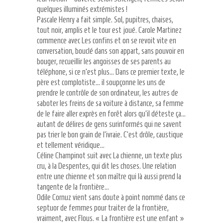
quelques illuminés extrémistes !
Pascale Henry a fait simple. Sol, pupitres, chaises,
tout noir, amplis et le tour est joué. Carole Martinez
commence avec Les confins et on se revoit vite en
conversation, bouclé dans son appart, sans pouvoir en
bouger, recueillir les angoisses de ses parents au
téléphone, si ce n’est plus… Dans ce premier texte, le
père est complotiste… il soupçonne les uns de
prendre le contrôle de son ordinateur, les autres de
saboter les freins de sa voiture à distance, sa femme
de le faire aller exprès en forêt alors qu’il déteste ça…
autant de délires de gens surinformés qui ne savent
pas trier le bon grain de l’ivraie. C’est drôle, caustique
et tellement véridique…
Céline Champinot suit avec La chienne, un texte plus
cru, à la Despentes, qui dit les choses. Une relation
entre une chienne et son maître qui là aussi prend la
tangente de la frontière…
Odile Cornuz vient sans doute à point nommé dans ce
septuor de femmes pour traiter de la frontière,
vraiment, avec Flous. « La frontière est une enfant »