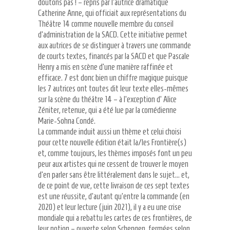
doutons pas ! – repris par l’autrice dramatique
Catherine Anne, qui officiait aux représentations du
Théâtre 14 comme nouvelle membre du conseil
d’administration de la SACD. Cette initiative permet
aux autrices de se distinguer à travers une commande
de courts textes, financés par la SACD et que Pascale
Henry a mis en scène d’une manière raffinée et
efficace. 7 est donc bien un chiffre magique puisque
les 7 autrices ont toutes dit leur texte elles-mêmes
sur la scène du théâtre 14 – à l’exception d’ Alice
Zéniter, retenue, qui a été lue par la comédienne
Marie-Sohna Condé.
La commande induit aussi un thème et celui choisi
pour cette nouvelle édition était la/les Frontière(s)
et, comme toujours, les thèmes imposés font un peu
peur aux artistes qui ne cessent de trouver le moyen
d’en parler sans être littéralement dans le sujet… et,
de ce point de vue, cette livraison de ces sept textes
est une réussite, d’autant qu’entre la commande (en
2020) et leur lecture (juin 2021), il y a eu une crise
mondiale qui a rebattu les cartes de ces frontières, de
leur notion – ouverte selon Schengen, fermées selon