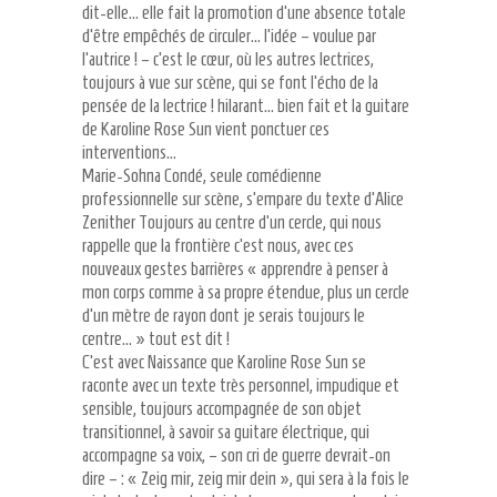
dit-elle… elle fait la promotion d’une absence totale
d’être empêchés de circuler… l’idée – voulue par
l’autrice ! – c’est le cœur, où les autres lectrices,
toujours à vue sur scène, qui se font l’écho de la
pensée de la lectrice ! hilarant… bien fait et la guitare
de Karoline Rose Sun vient ponctuer ces
interventions…
Marie-Sohna Condé, seule comédienne
professionnelle sur scène, s’empare du texte d’Alice
Zenither Toujours au centre d’un cercle, qui nous
rappelle que la frontière c’est nous, avec ces
nouveaux gestes barrières « apprendre à penser à
mon corps comme à sa propre étendue, plus un cercle
d’un mètre de rayon dont je serais toujours le
centre… » tout est dit !
C’est avec Naissance que Karoline Rose Sun se
raconte avec un texte très personnel, impudique et
sensible, toujours accompagnée de son objet
transitionnel, à savoir sa guitare électrique, qui
accompagne sa voix, – son cri de guerre devrait-on
dire – : « Zeig mir, zeig mir dein », qui sera à la fois le