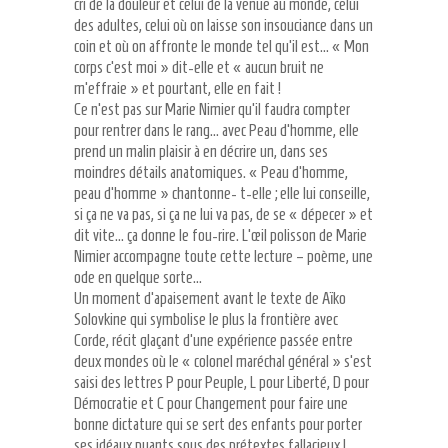
cri de la douleur et celui de la venue au monde, celui
des adultes, celui où on laisse son insouciance dans un
coin et où on affronte le monde tel qu’il est… « Mon
corps c’est moi » dit-elle et « aucun bruit ne
m’effraie » et pourtant, elle en fait !
Ce n’est pas sur Marie Nimier qu’il faudra compter
pour rentrer dans le rang… avec Peau d’homme, elle
prend un malin plaisir à en décrire un, dans ses
moindres détails anatomiques. « Peau d’homme,
peau d’homme » chantonne- t-elle ; elle lui conseille,
si ça ne va pas, si ça ne lui va pas, de se « dépecer » et
dit vite… ça donne le fou-rire. L’œil polisson de Marie
Nimier accompagne toute cette lecture – poème, une
ode en quelque sorte…
Un moment d’apaisement avant le texte de Aïko
Solovkine qui symbolise le plus la frontière avec
Corde, récit glaçant d’une expérience passée entre
deux mondes où le « colonel maréchal général » s’est
saisi des lettres P pour Peuple, L pour Liberté, D pour
Démocratie et C pour Changement pour faire une
bonne dictature qui se sert des enfants pour porter
ses idéaux puants sous des prétextes fallacieux !