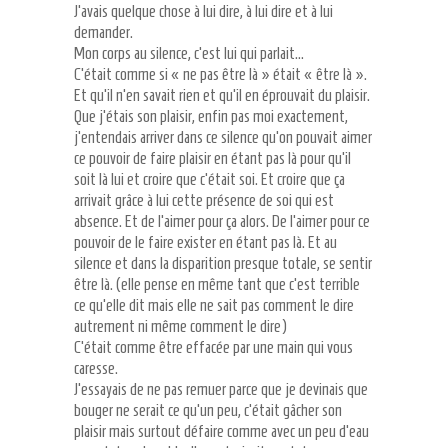
J’avais quelque chose à lui dire, à lui dire et à lui
demander.
Mon corps au silence, c’est lui qui parlait…
C’était comme si « ne pas être là » était « être là ».
Et qu’il n’en savait rien et qu’il en éprouvait du plaisir.
Que j’étais son plaisir, enfin pas moi exactement,
j’entendais arriver dans ce silence qu’on pouvait aimer
ce pouvoir de faire plaisir en étant pas là pour qu’il
soit là lui et croire que c’était soi. Et croire que ça
arrivait grâce à lui cette présence de soi qui est
absence. Et de l’aimer pour ça alors. De l’aimer pour ce
pouvoir de le faire exister en étant pas là. Et au
silence et dans la disparition presque totale, se sentir
être là. (elle pense en même tant que c’est terrible
ce qu’elle dit mais elle ne sait pas comment le dire
autrement ni même comment le dire)
C’était comme être effacée par une main qui vous
caresse.
J’essayais de ne pas remuer parce que je devinais que
bouger ne serait ce qu’un peu, c’était gâcher son
plaisir mais surtout défaire comme avec un peu d’eau