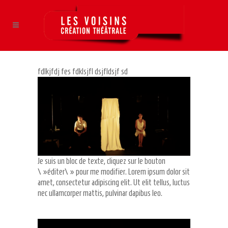
fdlkjfdj fes fdklsjfl dsjfldsjf sd
Je suis un bloc de texte, cliquez sur le bouton
\ »éditer\ » pour me modifier. Lorem ipsum dolor sit
amet, consectetur adipiscing elit. Ut elit tellus, luctus
nec ullamcorper mattis, pulvinar dapibus leo.